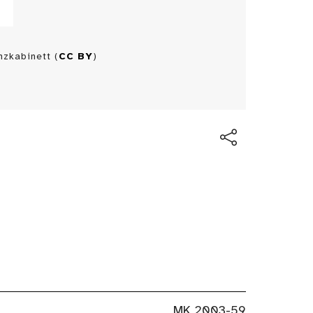
zkabinett (
CC BY
)
MK 2003-59