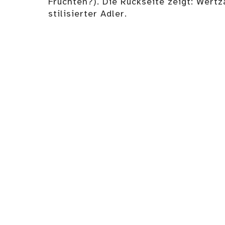
Früchten?). Die Rückseite zeigt: Wertza
stilisierter Adler.