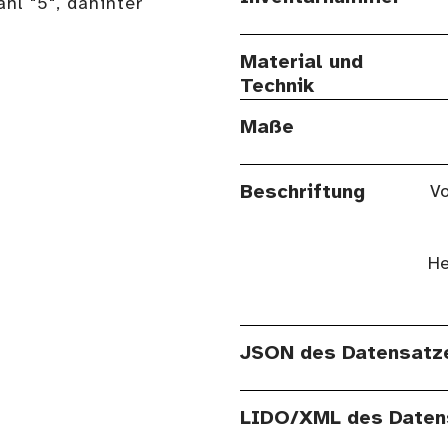
hl "5", dahinter
Material und
Technik
Maße
Beschriftung
Vo
He
JSON des Datensatz
LIDO/XML des Daten