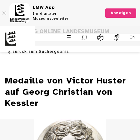
LMW App
Anzeigen
Ihr digitaler
Museumsbegleiter
SAMMLUNG ONLINE LANDESMUSEUM
En
WÜRTTEMBERG
zurück zum Suchergebnis
Medaille von Victor Huster
auf Georg Christian von
Kessler