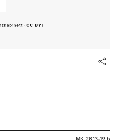
zkabinett (
CC BY
)
MK 2013-19 b