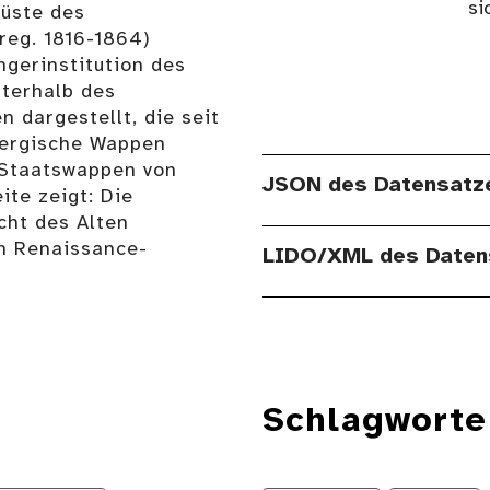
si
Büste des
reg. 1816-1864)
ngerinstitution des
terhalb des
n dargestellt, die seit
bergische Wappen
 Staatswappen von
JSON des Datensatz
te zeigt: Die
cht des Alten
n Renaissance-
LIDO/XML des Daten
Schlagworte