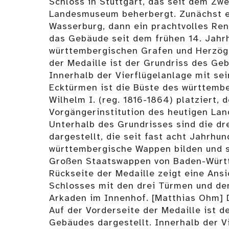
Schloss in Stuttgart, das seit dem Zw
Landesmuseum beherbergt. Zunächst ei
Wasserburg, dann ein prachtvolles Re
das Gebäude seit dem frühen 14. Jahr
württembergischen Grafen und Herzöge
der Medaille ist der Grundriss des Geb
Innerhalb der Vierflügelanlage mit se
Ecktürmen ist die Büste des württemb
Wilhelm I. (reg. 1816-1864) platziert, 
Vorgängerinstitution des heutigen La
Unterhalb des Grundrisses sind die dr
dargestellt, die seit fast acht Jahrhu
württembergische Wappen bilden und s
Großen Staatswappen von Baden-Württ
Rückseite der Medaille zeigt eine Ansi
Schlosses mit den drei Türmen und de
Arkaden im Innenhof. [Matthias Ohm] D
Auf der Vorderseite der Medaille ist d
Gebäudes dargestellt. Innerhalb der V