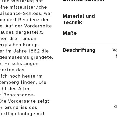
eiten Weltkrieg das
ne mittelalterliche
naissance-Schloss, war
Material und
hundert Residenz der
Technik
. Auf der Vorderseite
äudes dargestellt.
Maße
inen drei runden
ergischen Königs
Beschriftung
Vo
der im Jahre 1862 die
ndesmuseums gründete.
ei Hirschstangen
nderten das
ich noch heute im
emberg finden. Die
cht des Alten
n Renaissance-
ie Vorderseite zeigt:
d
er Grundriss des
ierflügelanlage mit