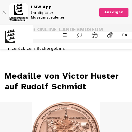
LMW App
Anzeigen
Ihr digitaler
Museumsbegleiter
SAMMLUNG ONLINE LANDESMUSEUM
En
WÜRTTEMBERG
zurück zum Suchergebnis
Medaille von Victor Huster
auf Rudolf Schmidt