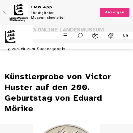
LMW App
Anzeigen
Ihr digitaler
Museumsbegleiter
SAMMLUNG ONLINE LANDESMUSEUM
En
WÜRTTEMBERG
zurück zum Suchergebnis
Künstlerprobe von Victor
Huster auf den 200.
Geburtstag von Eduard
Mörike