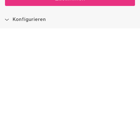
Konfigurieren
Blog
App
Newsletter
Immer auf dem Laufenden sein!
Jetzt Newsletter abonnieren