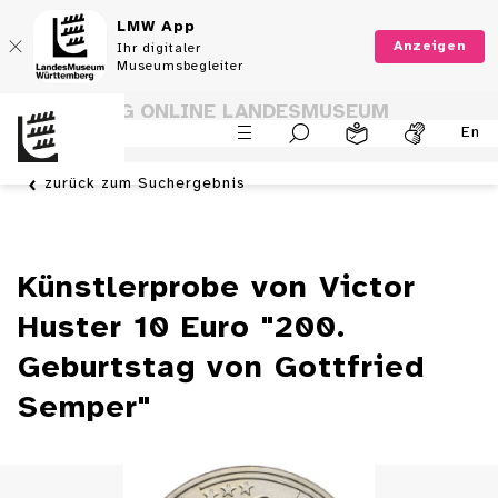
LMW App
Anzeigen
Ihr digitaler
Museumsbegleiter
SAMMLUNG ONLINE LANDESMUSEUM
En
WÜRTTEMBERG
zurück zum Suchergebnis
Künstlerprobe von Victor
Huster 10 Euro "200.
Geburtstag von Gottfried
Semper"