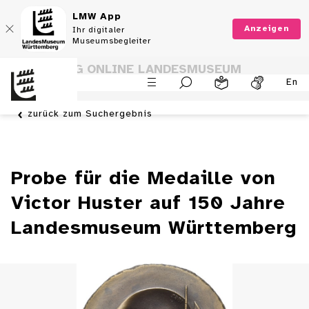
LMW App
Anzeigen
Ihr digitaler
Museumsbegleiter
SAMMLUNG ONLINE LANDESMUSEUM
En
WÜRTTEMBERG
zurück zum Suchergebnis
Probe für die Medaille von
Victor Huster auf 150 Jahre
Landesmuseum Württemberg