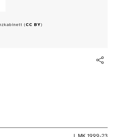
zkabinett (
CC BY
)
L MK 1999-23