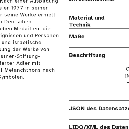
Nach einer Ausbildung
 er 1977 in seiner
r seine Werke erhielt
Material und
en Deutschen
Technik
Neben Medaillen, die
reignissen und Personen
Maße
 und israelische
sung der Werke von
Beschriftung
astner-Stiftung-
sierter Adler mit
G
opf Melanchthons nach
I
Symbolen.
JSON des Datensatz
LIDO/XML des Daten