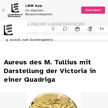
LMW App
Anzeigen
Ihr digitaler
Museumsbegleiter
SAMMLUNG ONLINE LANDESMUSEUM
En
WÜRTTEMBERG
zurück zum Suchergebnis
Aureus des M. Tullius mit
Darstellung der Victoria in
einer Quadriga