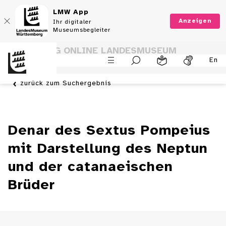
LMW App
Anzeigen
Ihr digitaler
Museumsbegleiter
SAMMLUNG ONLINE LANDESMUSEUM
En
WÜRTTEMBERG
zurück zum Suchergebnis
Denar des Sextus Pompeius
mit Darstellung des Neptun
und der catanaeischen
Brüder