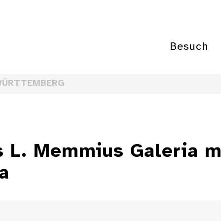
Besuch
WÜRTTEMBERG
s L. Memmius Galeria mi
a