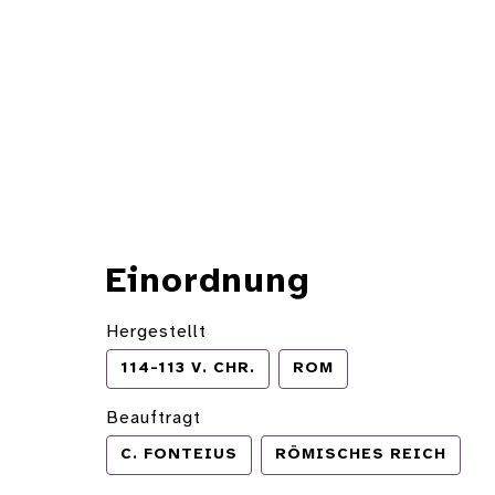
Einordnung
Hergestellt
114-113 V. CHR.
ROM
Beauftragt
C. FONTEIUS
RÖMISCHES REICH