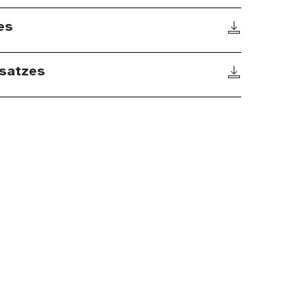
es
satzes