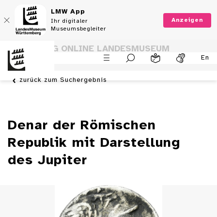
LMW App
Anzeigen
Ihr digitaler
Museumsbegleiter
SAMMLUNG ONLINE LANDESMUSEUM
En
WÜRTTEMBERG
zurück zum Suchergebnis
Denar der Römischen
Republik mit Darstellung
des Jupiter