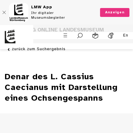
LMW App
Anzeigen
Ihr digitaler
Museumsbegleiter
SAMMLUNG ONLINE LANDESMUSEUM
En
WÜRTTEMBERG
zurück zum Suchergebnis
Denar des L. Cassius
Caecianus mit Darstellung
eines Ochsengespanns