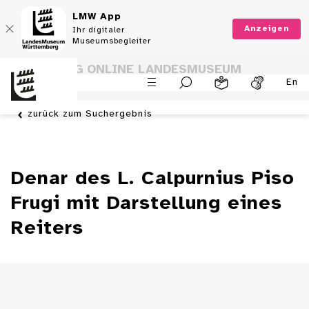
LMW App
Anzeigen
Ihr digitaler
Museumsbegleiter
SAMMLUNG ONLINE LANDESMUSEUM
En
WÜRTTEMBERG
zurück zum Suchergebnis
Denar des L. Calpurnius Piso
Frugi mit Darstellung eines
Reiters