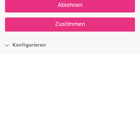
Ablehnen
Zustimmen
Konfigurieren
Blog
App
Newsletter
Immer auf dem Laufenden sein!
Jetzt Newsletter abonnieren