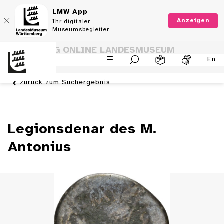
LMW App
Anzeigen
Ihr digitaler
Museumsbegleiter
SAMMLUNG ONLINE LANDESMUSEUM
En
WÜRTTEMBERG
zurück zum Suchergebnis
Legionsdenar des M.
Antonius