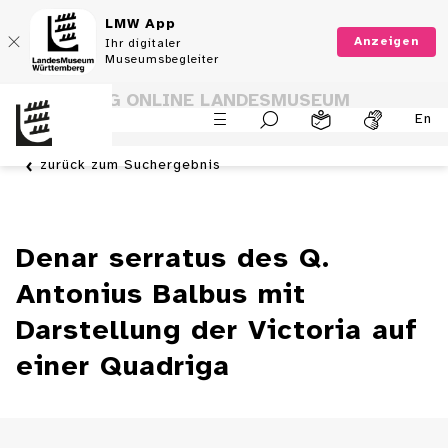
LMW App
Anzeigen
Ihr digitaler
Museumsbegleiter
SAMMLUNG ONLINE LANDESMUSEUM
En
WÜRTTEMBERG
zurück zum Suchergebnis
Denar serratus des Q.
Antonius Balbus mit
Darstellung der Victoria auf
einer Quadriga