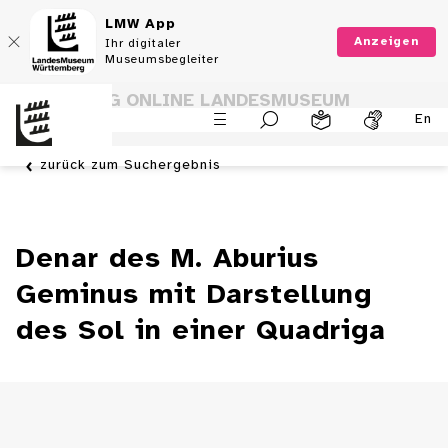
LMW App
Anzeigen
Ihr digitaler
Museumsbegleiter
SAMMLUNG ONLINE LANDESMUSEUM
En
WÜRTTEMBERG
zurück zum Suchergebnis
Denar des M. Aburius
Geminus mit Darstellung
des Sol in einer Quadriga