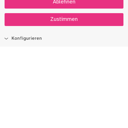
Ablehnen
Zustimmen
Konfigurieren
Blog
App
Newsletter
Immer auf dem Laufenden sein!
Jetzt Newsletter abonnieren