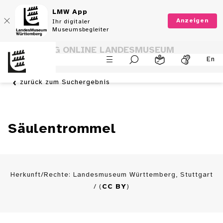
LMW App
Anzeigen
Ihr digitaler
Museumsbegleiter
SAMMLUNG ONLINE LANDESMUSEUM
En
WÜRTTEMBERG
zurück zum Suchergebnis
Säulentrommel
Herkunft/Rechte: Landesmuseum Württemberg, Stuttgart
/ (
CC BY
)