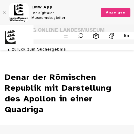
LMW App
Anzeigen
Ihr digitaler
Museumsbegleiter
SAMMLUNG ONLINE LANDESMUSEUM
En
WÜRTTEMBERG
zurück zum Suchergebnis
Denar der Römischen
Republik mit Darstellung
des Apollon in einer
Quadriga