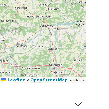
Leaflet
OpenStreetMap
|
©
contributors