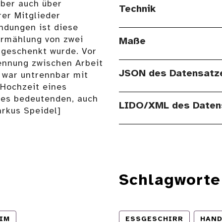
aber auch über
Technik
rer Mitglieder
ndungen ist diese
ermählung von zwei
Maße
geschenkt wurde. Vor
rennung zwischen Arbeit
JSON des Datensatz
 war untrennbar mit
 Hochzeit eines
ines bedeutenden, auch
LIDO/XML des Daten
arkus Speidel]
Schlagworte
IM
ESSGESCHIRR
HAND