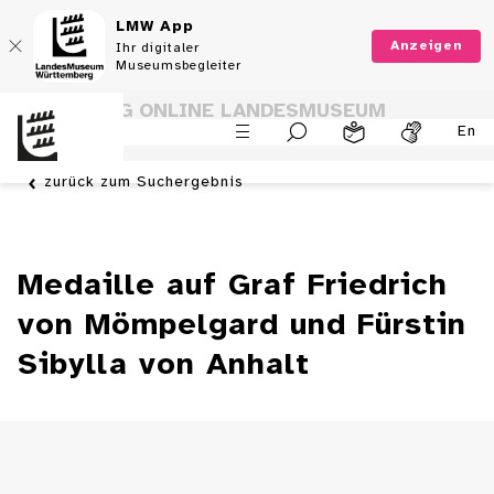
LMW App
Anzeigen
Ihr digitaler
Museumsbegleiter
SAMMLUNG ONLINE LANDESMUSEUM
En
WÜRTTEMBERG
zurück zum Suchergebnis
Medaille auf Graf Friedrich
von Mömpelgard und Fürstin
Sibylla von Anhalt