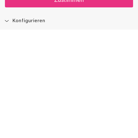
Zustimmen
Konfigurieren
Blog
App
Newsletter
Immer auf dem Laufenden sein!
Jetzt Newsletter abonnieren