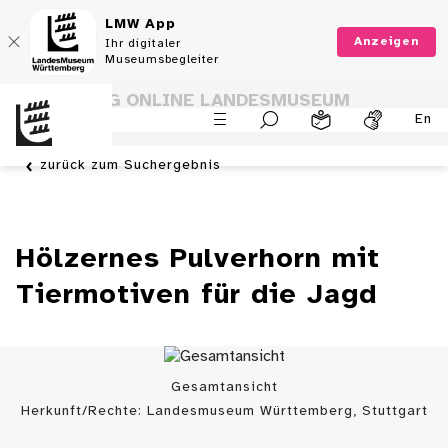
LMW App
Anzeigen
Ihr digitaler
Museumsbegleiter
SAMMLUNG ONLINE LANDESMUSEUM
En
WÜRTTEMBERG
zurück zum Suchergebnis
Hölzernes Pulverhorn mit
Tiermotiven für die Jagd
Gesamtansicht
Herkunft/Rechte: Landesmuseum Württemberg, Stuttgart
/ (
CC BY
)