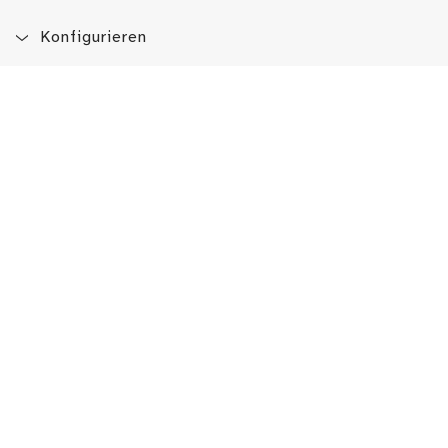
Konfigurieren
Blog
App
Newsletter
Immer auf dem Laufenden sein!
Jetzt Newsletter abonnieren
Erlebe das LMW auch hier