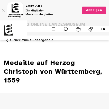
LMW App
Anzeigen
Ihr digitaler
Museumsbegleiter
SAMMLUNG ONLINE LANDESMUSEUM
En
WÜRTTEMBERG
zurück zum Suchergebnis
Medaille auf Herzog
Christoph von Württemberg,
1559