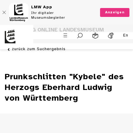
LMW App
Anzeigen
Ihr digitaler
Museumsbegleiter
SAMMLUNG ONLINE LANDESMUSEUM
En
WÜRTTEMBERG
zurück zum Suchergebnis
Prunkschlitten "Kybele" des
Herzogs Eberhard Ludwig
von Württemberg