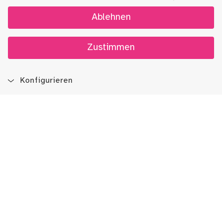
Ablehnen
Zustimmen
Konfigurieren
Blog
App
Newsletter
Immer auf dem Laufenden sein!
Jetzt Newsletter abonnieren