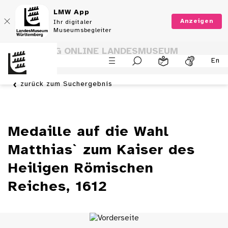
LMW App
Anzeigen
Ihr digitaler
Museumsbegleiter
SAMMLUNG ONLINE LANDESMUSEUM
En
WÜRTTEMBERG
zurück zum Suchergebnis
Medaille auf die Wahl
Matthias` zum Kaiser des
Heiligen Römischen
Reiches, 1612