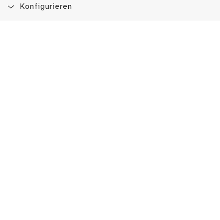
Konfigurieren
Blog
App
Newsletter
Immer auf dem Laufenden sein!
Jetzt Newsletter abonnieren
Erlebe das LMW auch hier