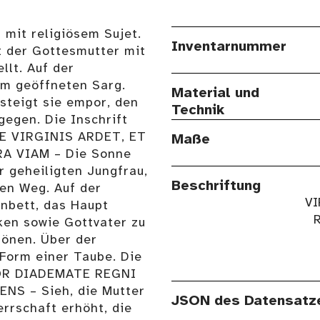
 mit religiösem Sujet.
Inventarnummer
t der Gottesmutter mit
llt. Auf der
em geöffneten Sarg.
Material und
steigt sie empor, den
Technik
egen. Die Inschrift
E VIRGINIS ARDET, ET
Maße
 VIAM – Die Sonne
r geheiligten Jungfrau,
Beschriftung
en Weg. Auf der
VI
nbett, das Haupt
nken sowie Gottvater zu
krönen. Über der
 Form einer Taube. Die
IOR DIADEMATE REGNI
NS – Sieh, die Mutter
JSON des Datensatz
rrschaft erhöht, die