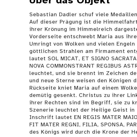
Über das Objekt
Sebastian Dadler schuf viele Medaillen
Auf dieser Prägung ist die Himmelfahr
ihrer Krönung im Himmelreich dargeste
Vorderseite entschwebt Maria aus ihr
Umringt von Wolken und vielen Engeln 
göttlichen Strahlen am Firmament entg
lautet SOL MICAT, ET SIGNO SACRATA
NOVA COMMONSTRANT REGIBUS ASTRA
leuchtet, und sie brennt im Zeichen de
und neue Sterne weisen den Königen d
Rückseite kniet Maria auf einem Wolke
demütig gesenkt. Christus zu ihrer Li
ihrer Rechten sind im Begriff, sie zu 
Szenerie leuchtet der Heilige Geist in
Inschrift lautet EN REGIS MATER MA
FIT MATER REGNI, FILIA, SPONSA, PARE
des Königs wird durch die Krone der He