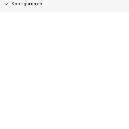
Konfigurieren
Blog
App
Newsletter
Immer auf dem Laufenden sein!
Jetzt Newsletter abonnieren
Erlebe das LMW auch hier