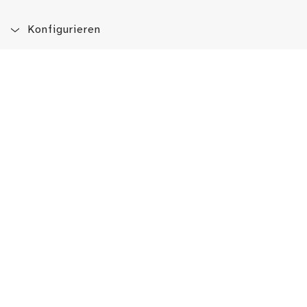
Konfigurieren
Blog
App
Newsletter
Immer auf dem Laufenden sein!
Jetzt Newsletter abonnieren
Erlebe das LMW auch hier