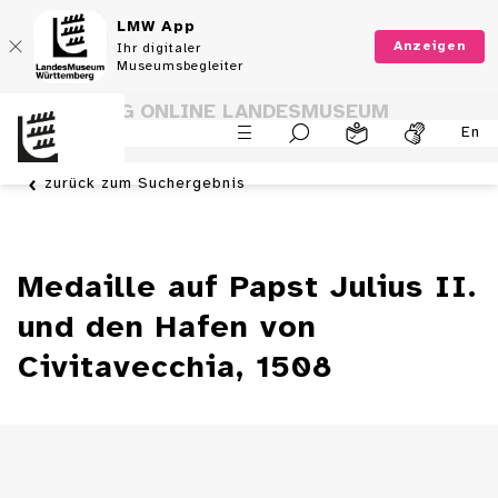
LMW App
Anzeigen
Ihr digitaler
Museumsbegleiter
SAMMLUNG ONLINE LANDESMUSEUM
En
WÜRTTEMBERG
zurück zum Suchergebnis
Medaille auf Papst Julius II.
und den Hafen von
Civitavecchia, 1508