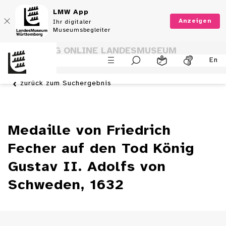
LMW App
Anzeigen
Ihr digitaler
Museumsbegleiter
SAMMLUNG ONLINE LANDESMUSEUM
En
WÜRTTEMBERG
zurück zum Suchergebnis
Medaille von Friedrich
Fecher auf den Tod König
Gustav II. Adolfs von
Schweden, 1632