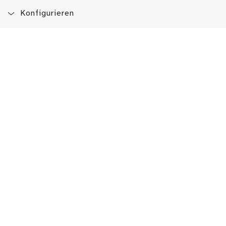
Konfigurieren
Blog
App
Newsletter
Immer auf dem Laufenden sein!
Jetzt Newsletter abonnieren
Erlebe das LMW auch hier