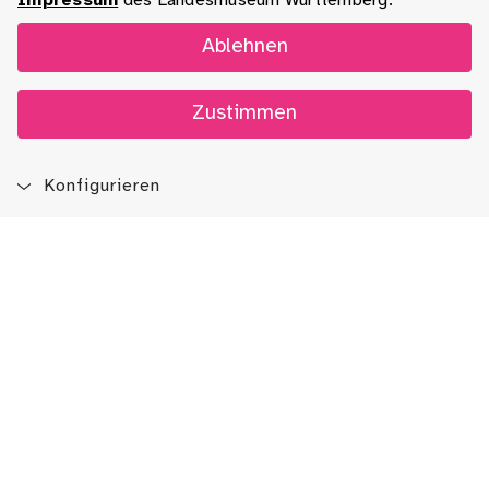
Impressum
des Landesmuseum Württemberg.
Ablehnen
Zustimmen
Konfigurieren
Blog
App
Newsletter
Immer auf dem Laufenden sein!