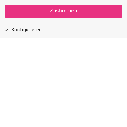
Zustimmen
Konfigurieren
Blog
App
Newsletter
Immer auf dem Laufenden sein!
Jetzt Newsletter abonnieren