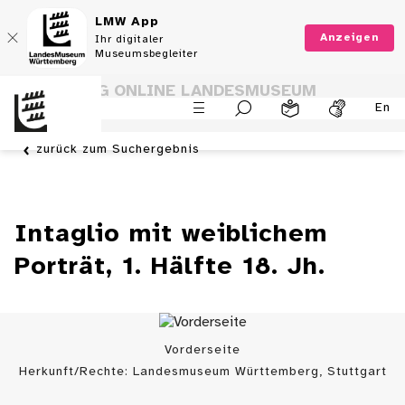
LMW App
Anzeigen
Ihr digitaler
Museumsbegleiter
SAMMLUNG ONLINE LANDESMUSEUM
En
WÜRTTEMBERG
zurück zum Suchergebnis
Intaglio mit weiblichem
Porträt, 1. Hälfte 18. Jh.
Vorderseite
Herkunft/Rechte: Landesmuseum Württemberg, Stuttgart
/ (
CC BY
)