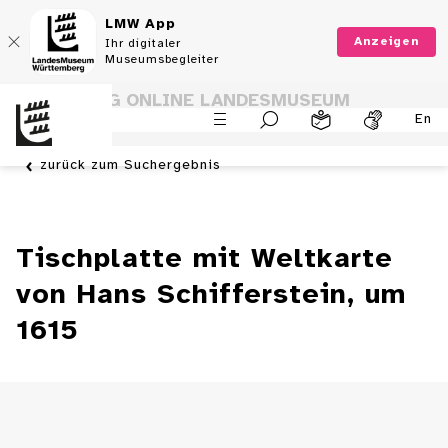
LMW App
Anzeigen
Ihr digitaler
Museumsbegleiter
SAMMLUNG ONLINE LANDESMUSEUM
En
WÜRTTEMBERG
zurück zum Suchergebnis
Tischplatte mit Weltkarte
von Hans Schifferstein, um
1615