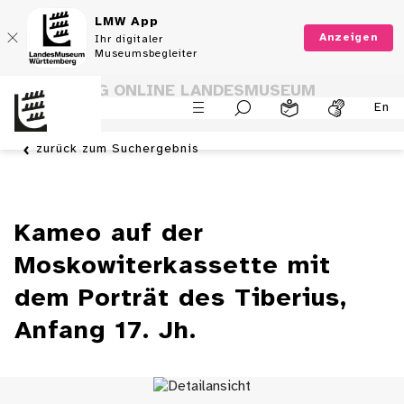
LMW App
Anzeigen
Ihr digitaler
Museumsbegleiter
SAMMLUNG ONLINE LANDESMUSEUM
En
WÜRTTEMBERG
zurück zum Suchergebnis
Kameo auf der
Moskowiterkassette mit
dem Porträt des Tiberius,
Anfang 17. Jh.