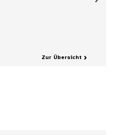
Figürchen, 17.
Jahrhundert
Details
Details
Zur Übersicht