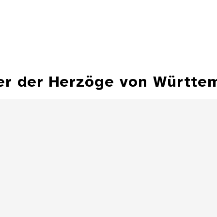
er der Herzöge von Württe
Hohlflächensonnenuhr,
Bechersonnenuhr
Sonnenuhr 
Besitz Herzog Fr
Details