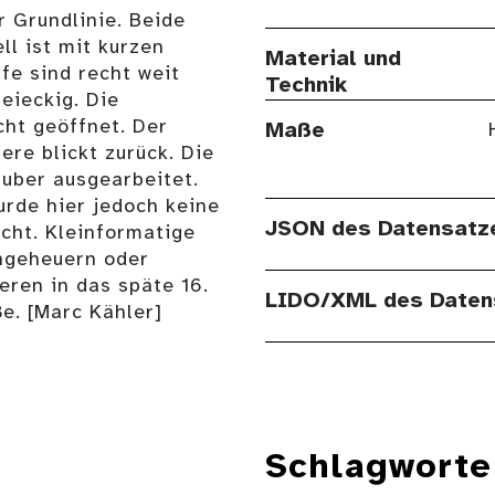
r Grundlinie. Beide
ll ist mit kurzen
Material und
fe sind recht weit
Technik
reieckig. Die
cht geöffnet. Der
Maße
ere blickt zurück. Die
auber ausgearbeitet.
rde hier jedoch keine
JSON des Datensatz
icht. Kleinformatige
ngeheuern oder
ren in das späte 16.
LIDO/XML des Daten
e. [Marc Kähler]
Schlagworte