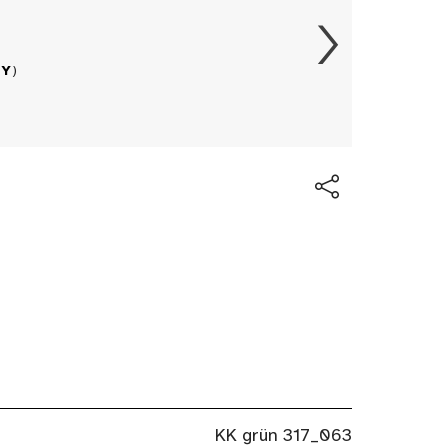
BY
)
KK grün 317_063