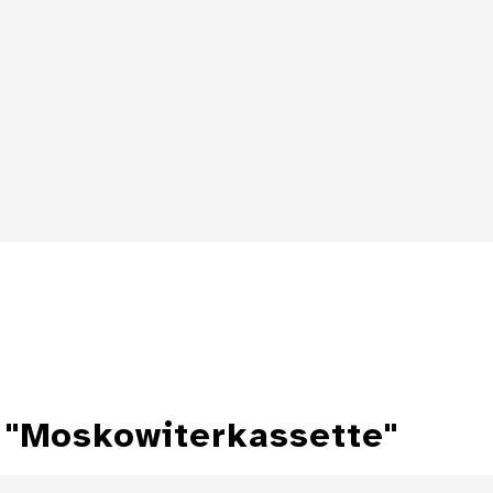
Zylindersonnenuhr
Details
Details
 "Moskowiterkassette"