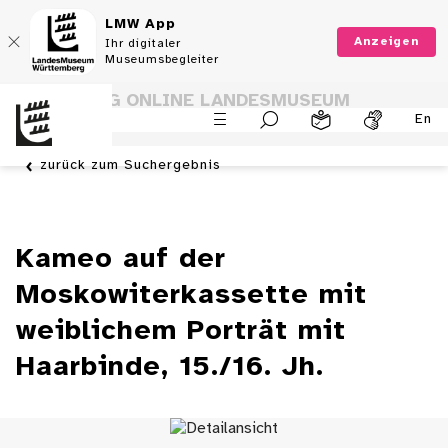
LMW App
Anzeigen
Ihr digitaler
Museumsbegleiter
SAMMLUNG ONLINE LANDESMUSEUM
En
WÜRTTEMBERG
zurück zum Suchergebnis
Kameo auf der
Moskowiterkassette mit
weiblichem Porträt mit
Haarbinde, 15./16. Jh.