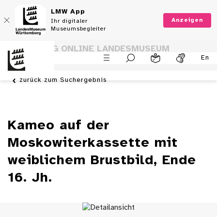
LMW App
Anzeigen
Ihr digitaler
Museumsbegleiter
SAMMLUNG ONLINE LANDESMUSEUM
En
WÜRTTEMBERG
zurück zum Suchergebnis
Kameo auf der
Moskowiterkassette mit
weiblichem Brustbild, Ende
16. Jh.