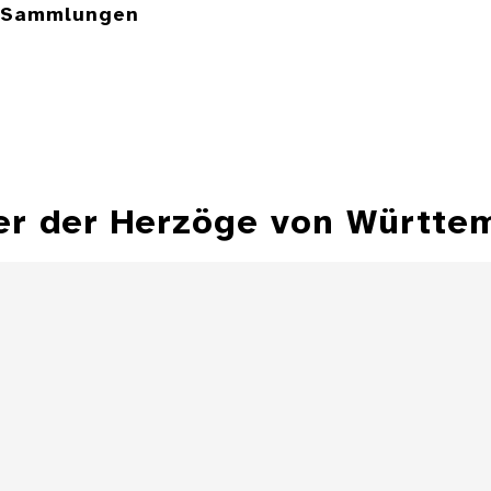
e Sammlungen
er der Herzöge von Württe
Hohlflächensonnenuhr,
Bechersonnenuhr
Sonnenuhr 
Besitz Herzog Fr
Details