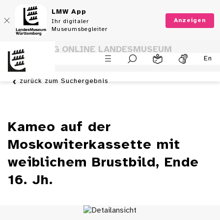
LMW App
Anzeigen
Ihr digitaler
Museumsbegleiter
SAMMLUNG ONLINE LANDESMUSEUM
En
WÜRTTEMBERG
zurück zum Suchergebnis
Kameo auf der
Moskowiterkassette mit
weiblichem Brustbild, Ende
16. Jh.