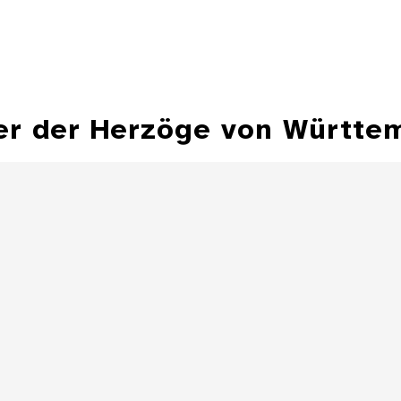
er der Herzöge von Württe
Hohlflächensonnenuhr,
Bechersonnenuhr
Sonnenuhr 
Besitz Herzog Fr
Details
Zylindersonnenuhr