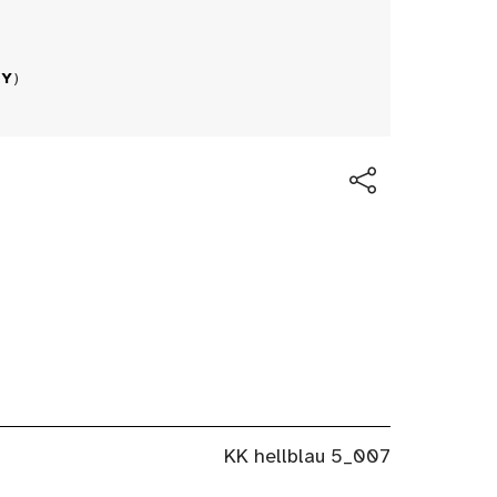
BY
)
KK hellblau 5_007