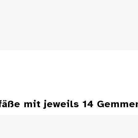
Details
Details
efäße mit jeweils 14 Gemme