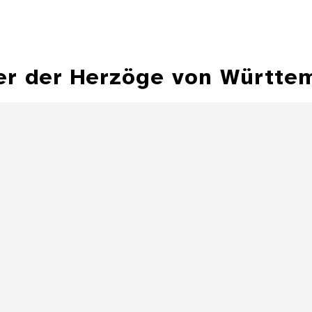
er der Herzöge von Württe
Hohlflächensonnenuhr,
Bechersonnenuhr
Sonnenuhr 
Besitz Herzog Fr
Details
Zylindersonnenuhr