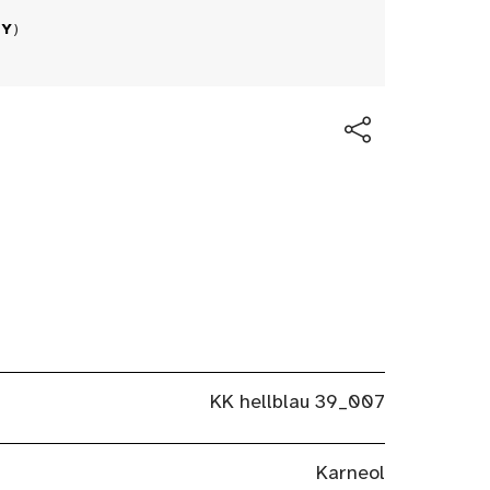
BY
)
KK hellblau 39_007
Karneol