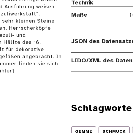
Technik
nd Ausführung weisen
zuliwerkstatt“.
Maße
(
 sehr kleinen Steine
ben, Herrscherköpfe
azuli- und
JSON des Datensatz
 Hälfte des 16.
t für dekorative
gefäßen angebracht. In
LIDO/XML des Daten
ammer finden sie sich
ähler]
Schlagworte
GEMME
SCHMUCK