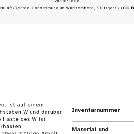
Vorderseite
rkunft/Rechte: Landesmuseum Württemberg, Stuttgart / (
CC 
ol ist auf einem
Inventarnummer
chstaben W und darüber
e Haste des W ist
erhasten
Material und
 etwas zittrige Arbeit