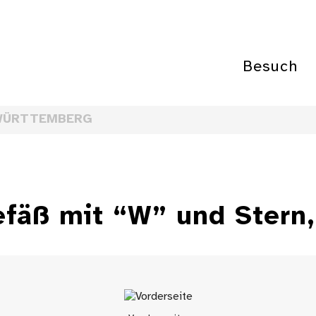
Besuch
WÜRTTEMBERG
efäß mit “W” und Stern,