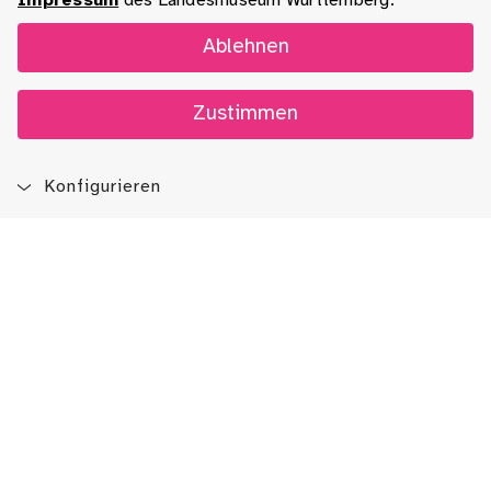
Impressum
des Landesmuseum Württemberg.
Ablehnen
Zustimmen
Konfigurieren
Blog
App
Newsletter
Immer auf dem Laufenden sein!