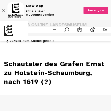
LMW App
Anzeigen
Ihr digitaler
Museumsbegleiter
SAMMLUNG ONLINE LANDESMUSEUM
En
WÜRTTEMBERG
zurück zum Suchergebnis
Schautaler des Grafen Ernst
zu Holstein-Schaumburg,
nach 1619 (?)