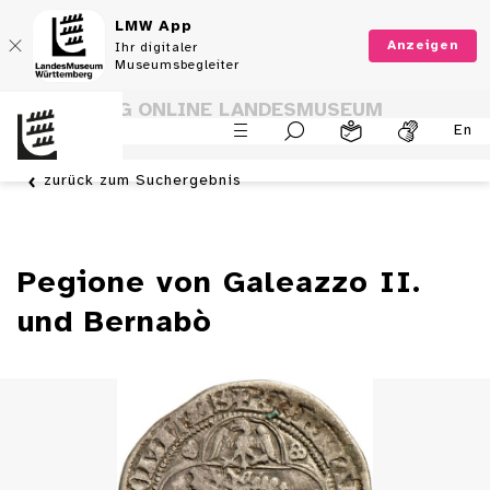
LMW App
Anzeigen
Ihr digitaler
Museumsbegleiter
SAMMLUNG ONLINE LANDESMUSEUM
En
WÜRTTEMBERG
zurück zum Suchergebnis
Pegione von Galeazzo II.
und Bernabò