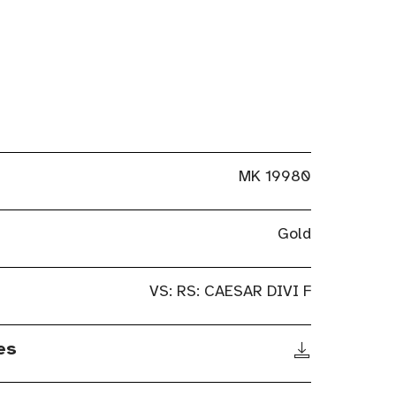
MK 19980
Gold
VS: RS: CAESAR DIVI F
es