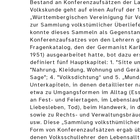
Bestand an Konferenzaufsätzen der La
Volkskunde geht auf einen Aufruf der
„Württembergischen Vereinigung für Vo
zur Sammlung volkstümlicher Überlief
konnte dieses Sammeln als Gegenstan
Konferenzaufsatzes von den Lehrern g
Fragenkatalog, den der Germanist Kar
1951) ausgearbeitet hatte, bot dazu er
definiert fünf Hauptkapitel: 1. "Sitte u
"Nahrung, Kleidung, Wohnung und Gerät
Sage"; 4. "Volksdichtung“ und 5. „Mun
Unterkapiteln, in denen detaillierter 
etwa zu Umgangsformen im Alltag (Ess
an Fest- und Feiertagen, im Lebenslauf
Liebesleben, Tod), beim Handwerk, in 
sowie zu Rechts- und Verwaltungsbräuc
usw. Diese „Sammlung volksthümlicher
Form von Konferenzaufsätzen ergab üb
denen Volksschullehrer den Lebensall