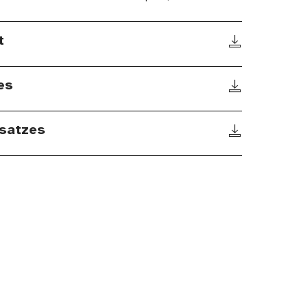
t
es
satzes