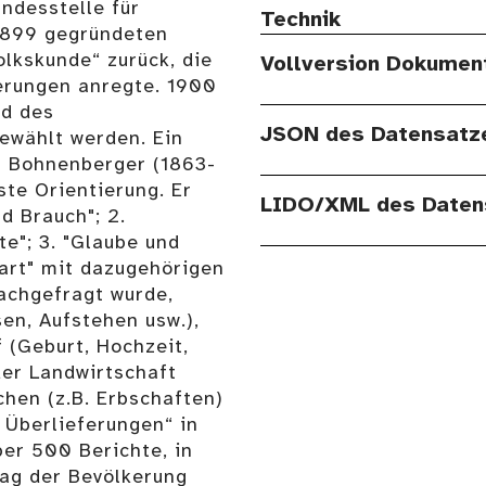
ndesstelle für
Technik
 1899 gegründeten
lkskunde“ zurück, die
Vollversion Dokumen
erungen anregte. 1900
d des
JSON des Datensatz
ewählt werden. Ein
l Bohnenberger (1863-
ste Orientierung. Er
LIDO/XML des Daten
nd Brauch"; 2.
e"; 3. "Glaube und
dart" mit dazugehörigen
nachgefragt wurde,
en, Aufstehen usw.),
 (Geburt, Hochzeit,
der Landwirtschaft
hen (z.B. Erbschaften)
 Überlieferungen“ in
er 500 Berichte, in
tag der Bevölkerung